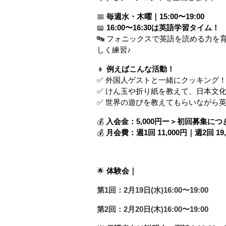
📅 
毎週水・木曜｜15:00〜19:00
📖 
16:00〜16:30は英語学習タイム！
🔤 フォニックスで英語を読める力を
しく練習♪
👦 
例えばこんな活動！
✅ 外国人ゲストと一緒にクッキング
✅ けん玉や折り紙を教えて、日本文化
✅ 世界の遊びを教えてもらいながら英
💰 
入会金：5,000円ー＞初回募集に
💰 
月会費：週1回 11,000円｜週2回 1
🌟 
体験会｜
第1回：2月19日(水)16:00〜19:00
第2回：2月20日(木)16:00〜19:00