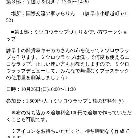
第３部：芋掘り＆焼き芋 13:00〜14:30
　場所：国際交流の家からりん　（諫早市小船越町571-
52）
　■第１部：ミツロウラップづくり＆使い方ワークショ
ップ 
諫早市の雑貨屋キモカカさんの布を使ってミツロウラッ
プを作ります。ミツロウラップは洗って何度も使えるエ
コなラップ。正しい使い方もお教えしますので、ミツロ
ウラップデビューして、みんなで無理なくプラスチック
の使用量を削減しましょう♪
日時：10月26日(日)10:00〜11:30
参加費：1,500円/人（ミツロウラップ１枚の材料付き)
　※布の持ち込み＆追加料金100円で追加で作っていただ
くことも可能です。
　※アイロンをお持ちいただくと、待ち時間なく作成で
きます。