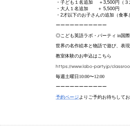
・子ども１名追加 　＋3,500円（
・大人１名追加　　＋ 5,500円
・2才以下のお子さんの追加（食事
ーーーーーーーーーーー
◎こども英語ラボ・パーティ in国
世界の名作絵本と物語で遊び、表現
教室体験のお申込はこちら
https://www.labo-party.jp/classro
毎週土曜日10:00〜12:00
ーーーーーーーーーーー
予約ページ
よりご予約お待ちしてお