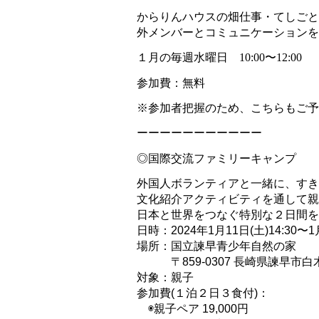
からりんハウスの畑仕事・てしごと
外メンバーとコミュニケーションを
１月の毎週水曜日　10:00〜12:00
参加費：無料
※参加者把握のため、こちらもご予
ーーーーーーーーーーー
◎国際交流ファミリーキャンプ
外国人ボランティアと一緒に、すき焼
文化紹介アクティビティを通して親子
日本と世界をつなぐ特別な２日間を
日時：2024年1月11日(土)14:30〜1月
場所：国立諫早青少年自然の家
　　　〒859-0307 長崎県諫早市白木
対象：親子
参加費(１泊２日３食付)：
　◉親子ペア 19,000円