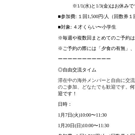
　　　※1/1(水)と1/3(金)はお休み
■参加費: １回1,500円/人（回数券
■対象: ４才くらい〜小学生
※毎週や複数回まとめてのご予約は
※ご予約の際には「夕食の有無」、
ーーーーーーーーーーー
◎自由交流タイム
滞在中の海外メンバーと自由に交流
のご参加、どなたでも歓迎です。
何
迎です！
日時：
1月7日(火)10:00〜11:30
1月20日(日)10:00〜11:30