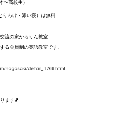
３才〜高校生）
とりわけ・添い寝）は無料
際交流の家からりん教室
する会員制の英語教室です。
om/nagasaki/detail_1769.html
ります🎵